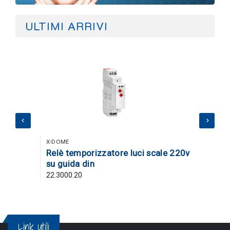
ULTIMI ARRIVI
X-DOME
Relè temporizzatore luci scale 220v
Devia
su guida din
lumi
22.3000.20
24.25
Link Utili