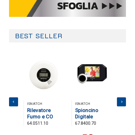
BEST SELLER
ISNATCH
ISNATCH
ISNAT
 solare
Rilevatore
Spioncino
Term
Fumo e CO
Digitale
Smar
5
64.0511.10
67.8400.70
49.68