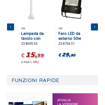
ON
ON
REXER
Lampada da
Faro LED da
Punt
ne LED
tavolo con
esterno 50w
nottu
a60
batteria
nero
inter
5
23.8600.55
23.8756.51
23.02
 luce
ricaricabile e
15,
2
000k
base
29,
€
€
0
99
€
90
multicolor RGB
)
19,
(-18%)
3,
(
€
€
50
90
FUNZIONI RAPIDE