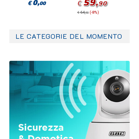
59,
6
0,
€
€
90
€
00
64,
(-8%)
77,
€
€
90
70
LE CATEGORIE DEL MOMENTO