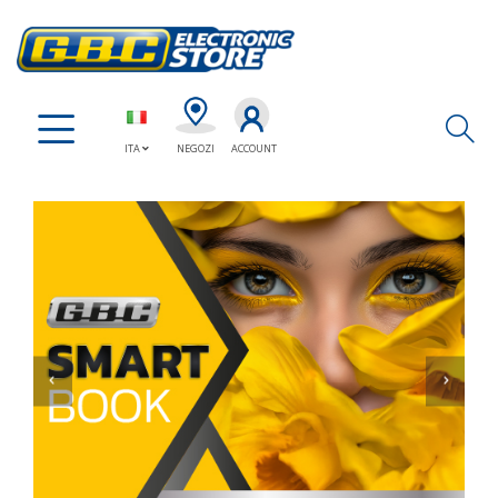
Ap
ITA
NEGOZI
ACCOUNT