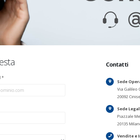
iesta
Contatti
l *
Sede Opera
Via Galileo G
20092 Cinise
Sede Legal
Piazzale Me
20135 Milano 
Vendite e 