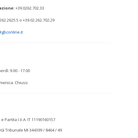
azione:
+39.0262.702.33
262.2625.5 o +39.02.262.702.29
gbconline.it
erdì: 9.00 - 17.00
menica: Chiuso
 e Partita I.V.A. IT 11190160157
tà Tribunale MI 344399 / 8464 / 49