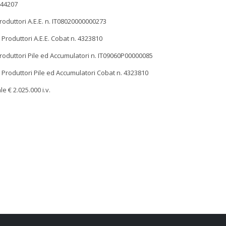
1444207
roduttori A.E.E. n. IT08020000000273
Produttori A.E.E. Cobat n. 4323810
Produttori Pile ed Accumulatori n. IT09060P00000085
 Produttori Pile ed Accumulatori Cobat n. 4323810
e € 2.025.000 i.v.