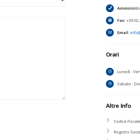
Amministr
Fax:
+39.02.
Email:
info@
Orari
Lunedì - Ven
Sabato - Do
Altre Info
Codice Fiscale
Registro Socie