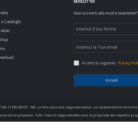
NEWSLETTER
ndita
Vuoi iscriverti alla nostra newsletter?
i e Cataloghi
attati
 Shop
rivi
ownload
Accetto la seguente
Privacy Pol
Iscriviti
- P.IVA 11190160157 - NB: Le foto sono solo rappresentative. Le caratteristiche tecniche
enza alcun preavviso. Tutti i marchi rappresentati sono di proprietà dei rispettivi pro