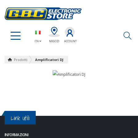
Ap
ITA
NEGOZI
ACCOUNT
Prodotti
Amplificatori DJ
Link Utili
INFORMAZIONI