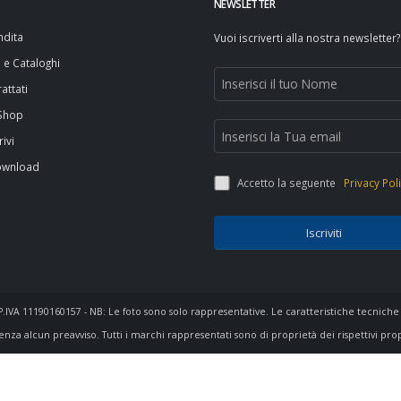
NEWSLETTER
ndita
Vuoi iscriverti alla nostra newsletter?
i e Cataloghi
attati
 Shop
rivi
ownload
Accetto la seguente
Privacy Pol
Iscriviti
- P.IVA 11190160157 - NB: Le foto sono solo rappresentative. Le caratteristiche tecniche
enza alcun preavviso. Tutti i marchi rappresentati sono di proprietà dei rispettivi pro