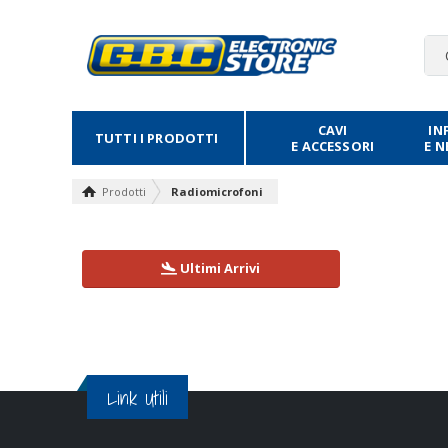
CAVI
IN
TUTTI I PRODOTTI
E ACCESSORI
E 
Prodotti
Radiomicrofoni
Ultimi Arrivi
Link Utili