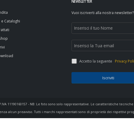
NEWSLETTER
ndita
Vuoi iscriverti alla nostra newsletter?
i e Cataloghi
attati
 Shop
rivi
ownload
Accetto la seguente
Privacy Pol
Iscriviti
- P.IVA 11190160157 - NB: Le foto sono solo rappresentative. Le caratteristiche tecniche
enza alcun preavviso. Tutti i marchi rappresentati sono di proprietà dei rispettivi pro