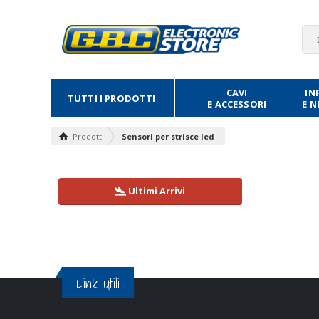
CAVI
IN
TUTTI I PRODOTTI
E ACCESSORI
E 
Prodotti
Sensori per strisce led
Ultimi Arrivi
Link Utili