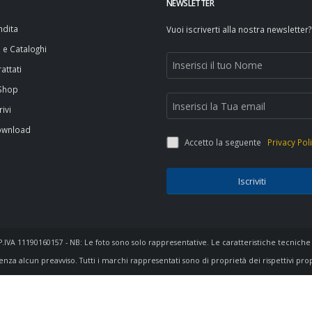
NEWSLETTER
ndita
Vuoi iscriverti alla nostra newsletter?
i e Cataloghi
attati
 Shop
rivi
ownload
Accetto la seguente
Privacy Pol
Iscriviti
- P.IVA 11190160157 - NB: Le foto sono solo rappresentative. Le caratteristiche tecniche
enza alcun preavviso. Tutti i marchi rappresentati sono di proprietà dei rispettivi pro