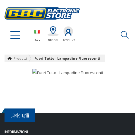
Ap
ITA
NEGOZI
ACCOUNT
Prodotti
Fuori Tutto - Lampadine Fluorescenti
Link Utili
INFORMAZIONI