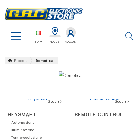
Ap
ITA
NEGOZI
ACCOUNT
Prodotti
Domotica
Scopri >
Scopri >
HEYSMART
REMOTE CONTROL
Automazione
Illuminazione
Termoregolazione