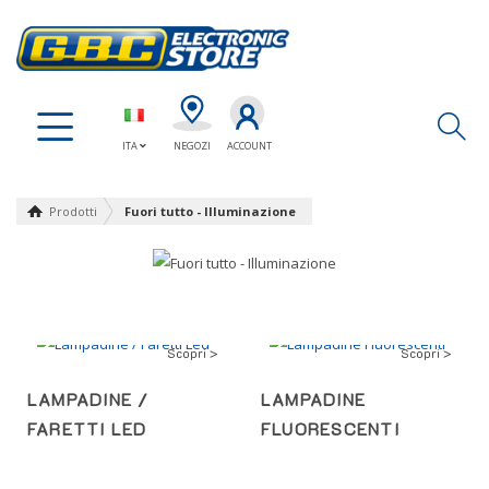
Ap
ITA
NEGOZI
ACCOUNT
Prodotti
Fuori tutto - Illuminazione
Scopri >
Scopri >
LAMPADINE /
LAMPADINE
FARETTI LED
FLUORESCENTI