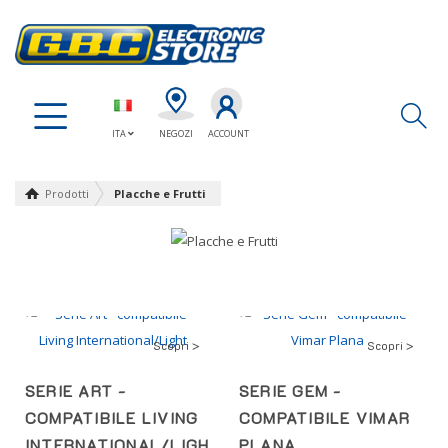
Ap
ITA
NEGOZI
ACCOUNT
Prodotti
Placche e Frutti
Scopri >
Scopri >
SERIE ART -
SERIE GEM -
COMPATIBILE LIVING
COMPATIBILE VIMAR
INTERNATIONAL/LIGHT
PLANA