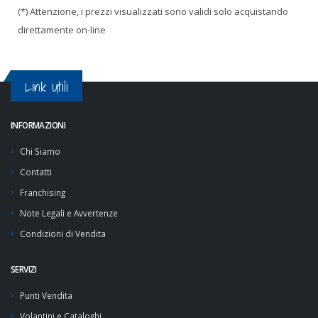
(*) Attenzione, i prezzi visualizzati sono validi solo acquistando
direttamente on-line
Link Utili
INFORMAZIONI
Chi Siamo
Contatti
Franchising
Note Legali e Avvertenze
Condizioni di Vendita
SERVIZI
Punti Vendita
Volantini e Cataloghi