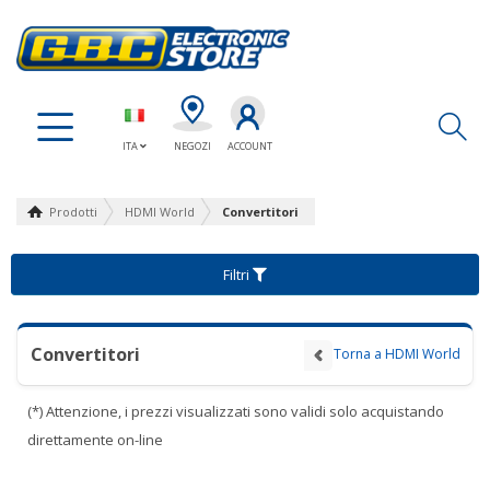
Ap
ITA
NEGOZI
ACCOUNT
Prodotti
HDMI World
Convertitori
Filtri
Convertitori
Torna a HDMI World
(*) Attenzione, i prezzi visualizzati sono validi solo acquistando
direttamente on-line