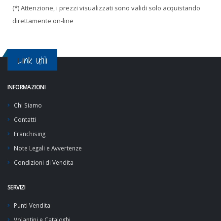
(*) Attenzione, i prezzi visualizzati sono validi solo acquistando
direttamente on-line
Link Utili
INFORMAZIONI
Chi Siamo
Contatti
Franchising
Note Legali e Avvertenze
Condizioni di Vendita
SERVIZI
Punti Vendita
Volantini e Cataloghi