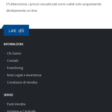
(*) Attenzione, i prezzi visualizzati sono validi solo acquistando
direttamente on-line
Link Utili
INFORMAZIONI
Chi Siamo
Contatti
Franchising
Note Legali e Avvertenze
Condizioni di Vendita
SERVIZI
Punti Vendita
Volantini e Cataloghi