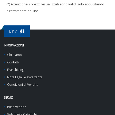
(*) Attenzione, i prezzi visualizzati sono validi solo acquistando
direttamente on-line
Link Utili
INFORMAZIONI
Chi Siamo
Contatti
Franchising
Note Legali e Avvertenze
Condizioni di Vendita
SERVIZI
Punti Vendita
Volantini e Cataloghi