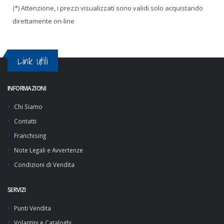
(*) Attenzione, i prezzi visualizzati sono validi solo acquistando
direttamente on-line
Link Utili
INFORMAZIONI
Chi Siamo
Contatti
Franchising
Note Legali e Avvertenze
Condizioni di Vendita
SERVIZI
Punti Vendita
Volantini e Cataloghi