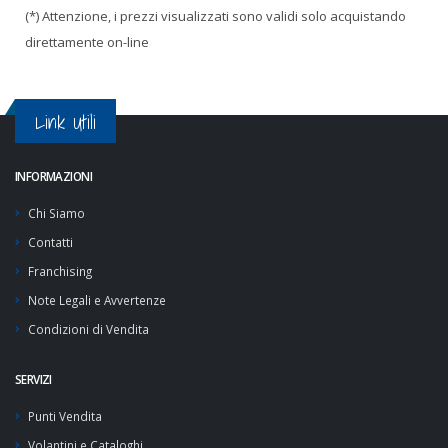
(*) Attenzione, i prezzi visualizzati sono validi solo acquistando
direttamente on-line
Link Utili
INFORMAZIONI
Chi Siamo
Contatti
Franchising
Note Legali e Avvertenze
Condizioni di Vendita
SERVIZI
Punti Vendita
Volantini e Cataloghi