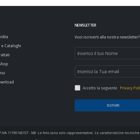
NEWSLETTER
ndita
Vuoi iscriverti alla nostra newsletter?
i e Cataloghi
attati
 Shop
rivi
ownload
Accetto la seguente
Privacy Pol
Iscriviti
- P.IVA 11190160157 - NB: Le foto sono solo rappresentative. Le caratteristiche tecniche