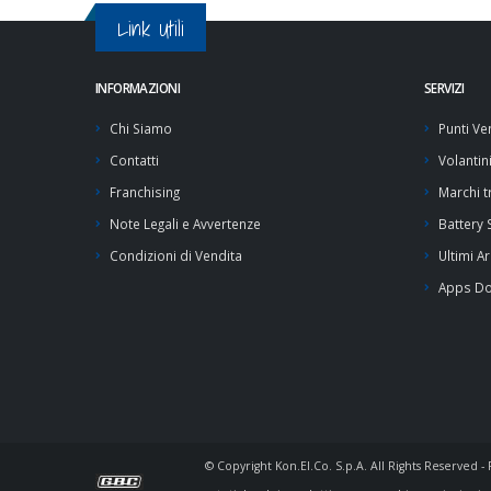
Link Utili
INFORMAZIONI
SERVIZI
Chi Siamo
Punti Ve
Contatti
Volantin
Franchising
Marchi tr
Note Legali e Avvertenze
Battery
Condizioni di Vendita
Ultimi Ar
Apps D
© Copyright Kon.El.Co. S.p.A. All Rights Reserved 