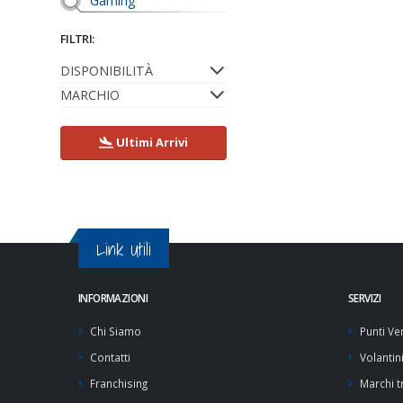
Gaming
FILTRI:
DISPONIBILITÀ
MARCHIO
Ultimi Arrivi
Link Utili
INFORMAZIONI
SERVIZI
Chi Siamo
Punti Ve
Contatti
Volantin
Franchising
Marchi tr