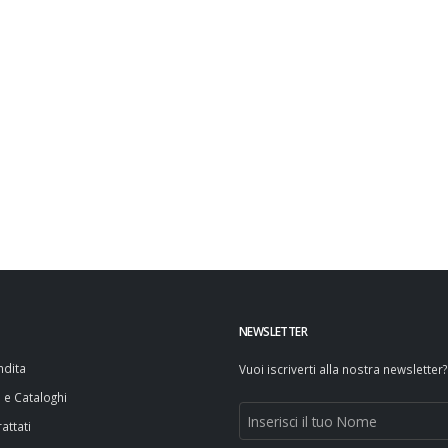
NEWSLETTER
ndita
Vuoi iscriverti alla nostra newsletter?
i e Cataloghi
attati