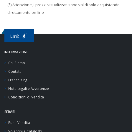
(*) Attenzione, i prezzi visualizzati sono validi solo acquistando
direttamente on-line
Link Utili
INFORMAZIONI
Chi Siamo
Contatti
Franchising
Note Legali e Avvertenze
Condizioni di Vendita
SERVIZI
Punti Vendita
Volantini e Cataloghi