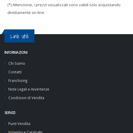
(*) Attenzione, i prezzi visualizzati sono validi solo acquistando
direttamente on-line
Link Utili
INFORMAZIONI
Chi Siamo
Contatti
Franchising
Note Legali e Avvertenze
Condizioni di Vendita
SERVIZI
Punti Vendita
Volantini e Cataloghi