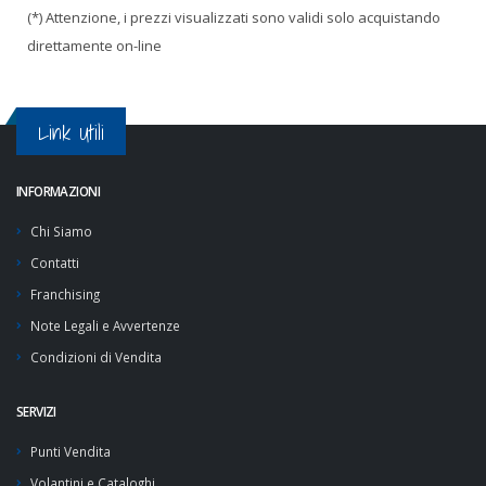
(*) Attenzione, i prezzi visualizzati sono validi solo acquistando
direttamente on-line
Link Utili
INFORMAZIONI
Chi Siamo
Contatti
Franchising
Note Legali e Avvertenze
Condizioni di Vendita
SERVIZI
Punti Vendita
Volantini e Cataloghi