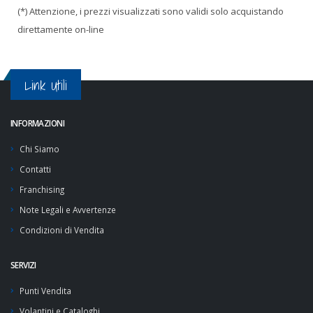
(*) Attenzione, i prezzi visualizzati sono validi solo acquistando
direttamente on-line
Link Utili
INFORMAZIONI
Chi Siamo
Contatti
Franchising
Note Legali e Avvertenze
Condizioni di Vendita
SERVIZI
Punti Vendita
Volantini e Cataloghi