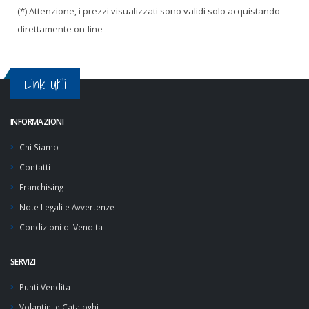
(*) Attenzione, i prezzi visualizzati sono validi solo acquistando
direttamente on-line
Link Utili
INFORMAZIONI
Chi Siamo
Contatti
Franchising
Note Legali e Avvertenze
Condizioni di Vendita
SERVIZI
Punti Vendita
Volantini e Cataloghi