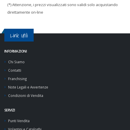
(*) Attenzione, i prezzi visualizzati sono validi solo acquistando
direttamente on-line
Link Utili
INFORMAZIONI
Chi Siamo
Contatti
Franchising
Note Legali e Avvertenze
Condizioni di Vendita
SERVIZI
Punti Vendita
Volantini e Cataloghi