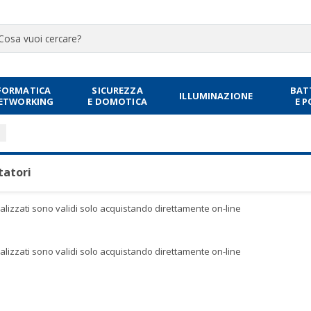
FORMATICA
SICUREZZA
BAT
ILLUMINAZIONE
NETWORKING
E DOMOTICA
E 
tatori
sualizzati sono validi solo acquistando direttamente on-line
sualizzati sono validi solo acquistando direttamente on-line