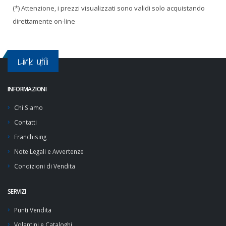
(*) Attenzione, i prezzi visualizzati sono validi solo acquistando
direttamente on-line
Link Utili
INFORMAZIONI
Chi Siamo
Contatti
Franchising
Note Legali e Avvertenze
Condizioni di Vendita
SERVIZI
Punti Vendita
Volantini e Cataloghi