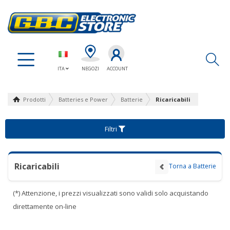
Ap
ITA
NEGOZI
ACCOUNT
Prodotti
Batteries e Power
Batterie
Ricaricabili
Filtri
Ricaricabili
Torna a Batterie
(*) Attenzione, i prezzi visualizzati sono validi solo acquistando
direttamente on-line