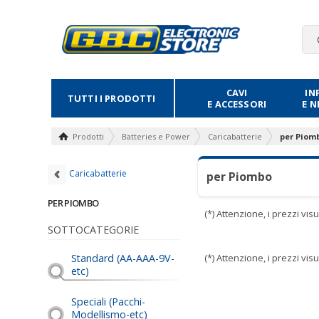
CAVI
IN
TUTTI I PRODOTTI
E ACCESSORI
E 
Prodotti
Batteries e Power
Caricabatterie
per Piom
Caricabatterie
per Piombo
PER PIOMBO
(*) Attenzione, i prezzi vi
SOTTOCATEGORIE
Standard (AA-AAA-9V-
(*) Attenzione, i prezzi vi
etc)
Speciali (Pacchi-
Modellismo-etc)