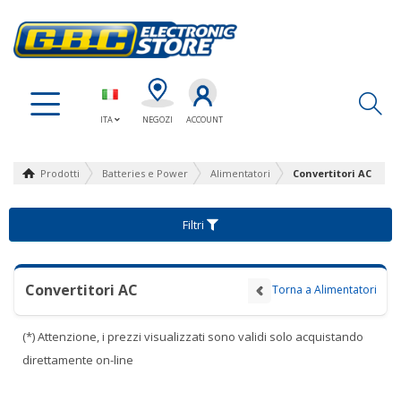
Ap
ITA
NEGOZI
ACCOUNT
Prodotti
Batteries e Power
Alimentatori
Convertitori AC
Filtri
Convertitori AC
Torna a Alimentatori
(*) Attenzione, i prezzi visualizzati sono validi solo acquistando
direttamente on-line