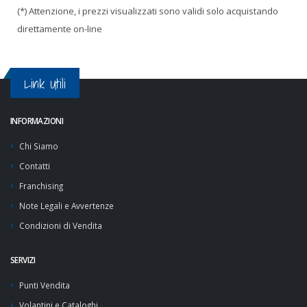
(*) Attenzione, i prezzi visualizzati sono validi solo acquistando
direttamente on-line
Link Utili
INFORMAZIONI
Chi Siamo
Contatti
Franchising
Note Legali e Avvertenze
Condizioni di Vendita
SERVIZI
Punti Vendita
Volantini e Cataloghi