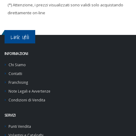
(*) Attenzione, i prezzi visualizzati sono validi solo acquistando
direttamente on-line
Link Utili
INFORMAZIONI
Chi Siamo
Contatti
Franchising
Note Legali e Avvertenze
Condizioni di Vendita
SERVIZI
Punti Vendita
Volantini e Cataloghi