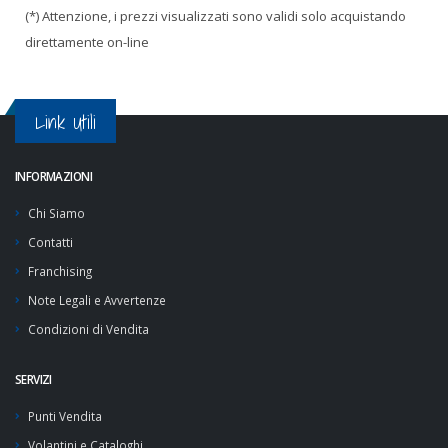
(*) Attenzione, i prezzi visualizzati sono validi solo acquistando
direttamente on-line
Link Utili
INFORMAZIONI
Chi Siamo
Contatti
Franchising
Note Legali e Avvertenze
Condizioni di Vendita
SERVIZI
Punti Vendita
Volantini e Cataloghi