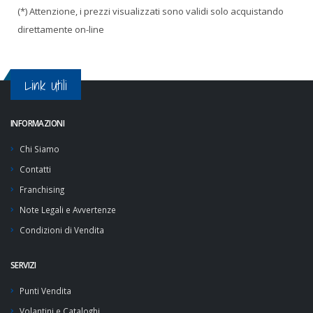
(*) Attenzione, i prezzi visualizzati sono validi solo acquistando
direttamente on-line
Link Utili
INFORMAZIONI
Chi Siamo
Contatti
Franchising
Note Legali e Avvertenze
Condizioni di Vendita
SERVIZI
Punti Vendita
Volantini e Cataloghi