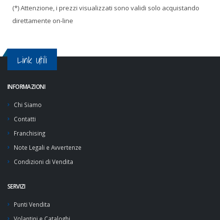
(*) Attenzione, i prezzi visualizzati sono validi solo acquistando
direttamente on-line
Link Utili
INFORMAZIONI
Chi Siamo
Contatti
Franchising
Note Legali e Avvertenze
Condizioni di Vendita
SERVIZI
Punti Vendita
Volantini e Cataloghi