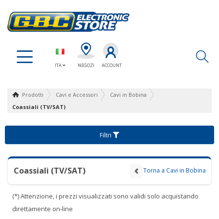
Ap
ITA
NEGOZI
ACCOUNT
Prodotti
Cavi e Accessori
Cavi in Bobina
Coassiali (TV/SAT)
Filtri
Coassiali (TV/SAT)
Torna a Cavi in Bobina
(*) Attenzione, i prezzi visualizzati sono validi solo acquistando
direttamente on-line