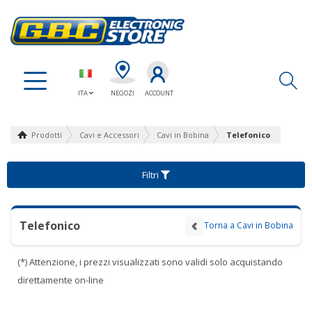
Ap
ITA
NEGOZI
ACCOUNT
Prodotti
Cavi e Accessori
Cavi in Bobina
Telefonico
Filtri
Telefonico
Torna a Cavi in Bobina
(*) Attenzione, i prezzi visualizzati sono validi solo acquistando
direttamente on-line