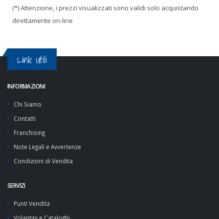
(*) Attenzione, i prezzi visualizzati sono validi solo acquistando
direttamente on-line
Link Utili
INFORMAZIONI
Chi Siamo
Contatti
Franchising
Note Legali e Avvertenze
Condizioni di Vendita
SERVIZI
Punti Vendita
Volantini e Cataloghi