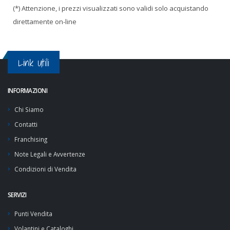
(*) Attenzione, i prezzi visualizzati sono validi solo acquistando
direttamente on-line
Link Utili
INFORMAZIONI
Chi Siamo
Contatti
Franchising
Note Legali e Avvertenze
Condizioni di Vendita
SERVIZI
Punti Vendita
Volantini e Cataloghi