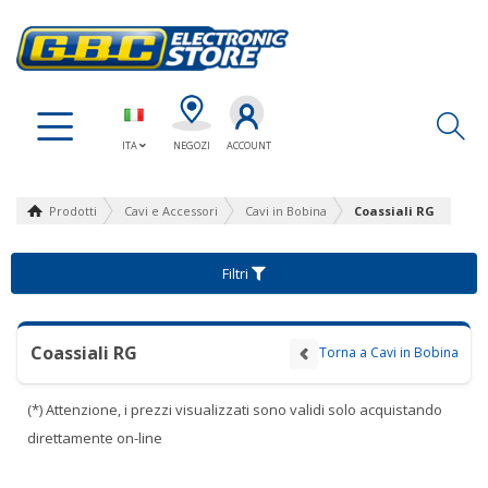
Ap
ITA
NEGOZI
ACCOUNT
Prodotti
Cavi e Accessori
Cavi in Bobina
Coassiali RG
Filtri
Coassiali RG
Torna a Cavi in Bobina
(*) Attenzione, i prezzi visualizzati sono validi solo acquistando
direttamente on-line