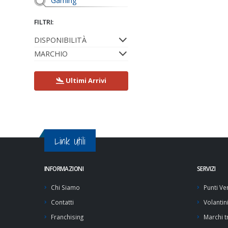
Gaming
FILTRI:
DISPONIBILITÀ
MARCHIO
Ultimi Arrivi
Link Utili
INFORMAZIONI
SERVIZI
Chi Siamo
Punti Ve
Contatti
Volantin
Franchising
Marchi tr