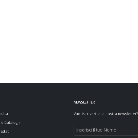
NEWSLETTER
ndita
Vuoi iscriverti alla nostra newsletter?
i e Cataloghi
attati