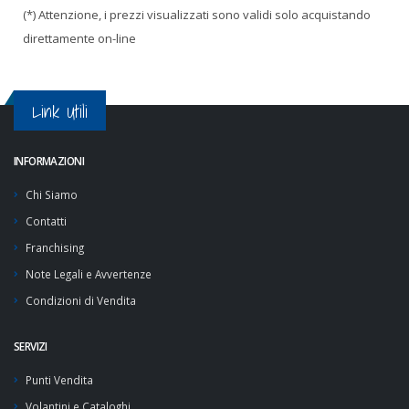
(*) Attenzione, i prezzi visualizzati sono validi solo acquistando
direttamente on-line
Link Utili
INFORMAZIONI
Chi Siamo
Contatti
Franchising
Note Legali e Avvertenze
Condizioni di Vendita
SERVIZI
Punti Vendita
Volantini e Cataloghi