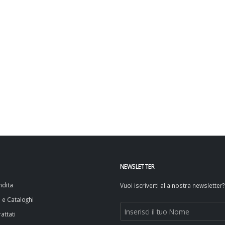
NEWSLETTER
ndita
Vuoi iscriverti alla nostra newsletter?
i e Cataloghi
attati