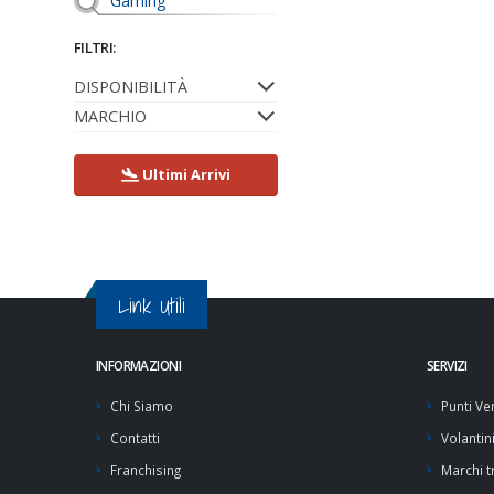
Gaming
FILTRI:
DISPONIBILITÀ
MARCHIO
Ultimi Arrivi
Link Utili
INFORMAZIONI
SERVIZI
Chi Siamo
Punti Ve
Contatti
Volantin
Franchising
Marchi tr