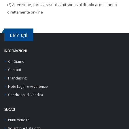
(*) Attenzione, i prezzi visualizzati sono validi solo acquistando
direttamente on-line
Link Utili
INFORMAZIONI
Chi Siamo
Contatti
Franchising
Note Legali e Avvertenze
Condizioni di Vendita
SERVIZI
Punti Vendita
Volantini e Cataloghi