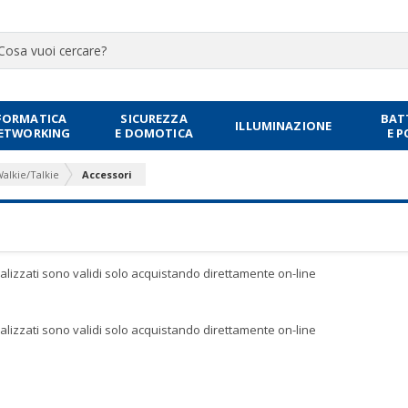
FORMATICA
SICUREZZA
BAT
ILLUMINAZIONE
NETWORKING
E DOMOTICA
E 
Walkie/Talkie
Accessori
sualizzati sono validi solo acquistando direttamente on-line
sualizzati sono validi solo acquistando direttamente on-line