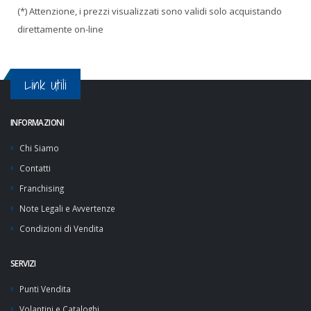
(*) Attenzione, i prezzi visualizzati sono validi solo acquistando
direttamente on-line
Link Utili
INFORMAZIONI
Chi Siamo
Contatti
Franchising
Note Legali e Avvertenze
Condizioni di Vendita
SERVIZI
Punti Vendita
Volantini e Cataloghi