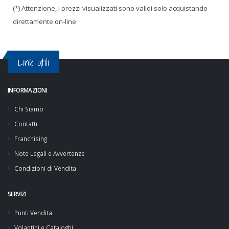
(*) Attenzione, i prezzi visualizzati sono validi solo acquistando
direttamente on-line
Link Utili
INFORMAZIONI
Chi Siamo
Contatti
Franchising
Note Legali e Avvertenze
Condizioni di Vendita
SERVIZI
Punti Vendita
Volantini e Cataloghi