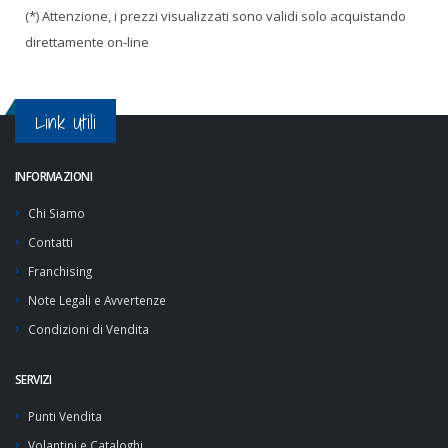
(*) Attenzione, i prezzi visualizzati sono validi solo acquistando
direttamente on-line
Link Utili
INFORMAZIONI
Chi Siamo
Contatti
Franchising
Note Legali e Avvertenze
Condizioni di Vendita
SERVIZI
Punti Vendita
Volantini e Cataloghi