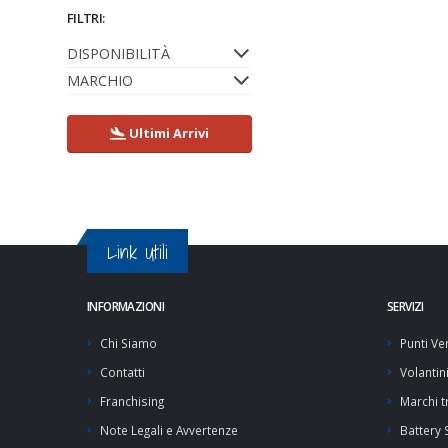
FILTRI:
DISPONIBILITÀ
MARCHIO
Ultimi Arrivi
Link Utili
INFORMAZIONI
SERVIZI
Chi Siamo
Punti Ve
Contatti
Volantin
Franchising
Marchi tr
Note Legali e Avvertenze
Battery