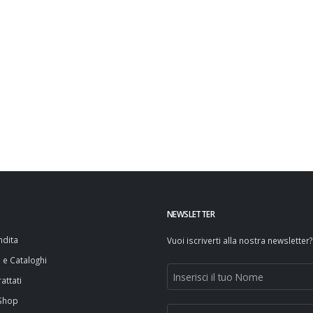
NEWSLETTER
ndita
Vuoi iscriverti alla nostra newsletter?
i e Cataloghi
attati
 Shop