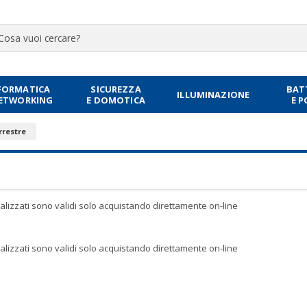
FORMATICA
SICUREZZA
BAT
ILLUMINAZIONE
NETWORKING
E DOMOTICA
E 
rrestre
sualizzati sono validi solo acquistando direttamente on-line
sualizzati sono validi solo acquistando direttamente on-line