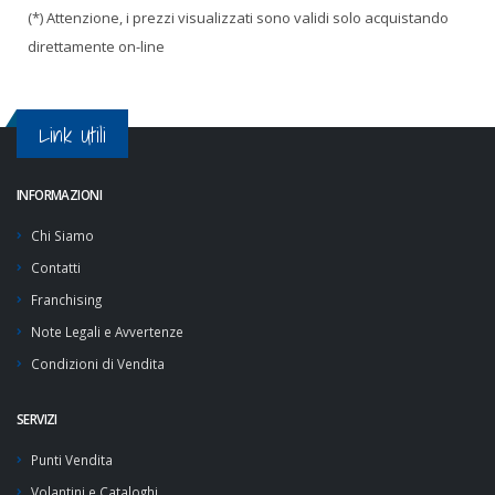
(*) Attenzione, i prezzi visualizzati sono validi solo acquistando
direttamente on-line
Link Utili
INFORMAZIONI
Chi Siamo
Contatti
Franchising
Note Legali e Avvertenze
Condizioni di Vendita
SERVIZI
Punti Vendita
Volantini e Cataloghi