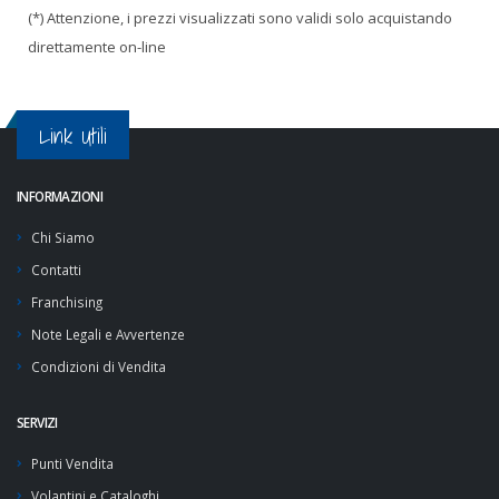
(*) Attenzione, i prezzi visualizzati sono validi solo acquistando
direttamente on-line
Link Utili
INFORMAZIONI
Chi Siamo
Contatti
Franchising
Note Legali e Avvertenze
Condizioni di Vendita
SERVIZI
Punti Vendita
Volantini e Cataloghi