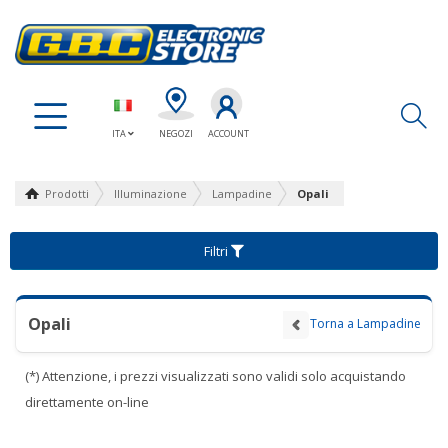
Ap
ITA
NEGOZI
ACCOUNT
Prodotti
Illuminazione
Lampadine
Opali
Filtri
Opali
Torna a Lampadine
(*) Attenzione, i prezzi visualizzati sono validi solo acquistando
direttamente on-line