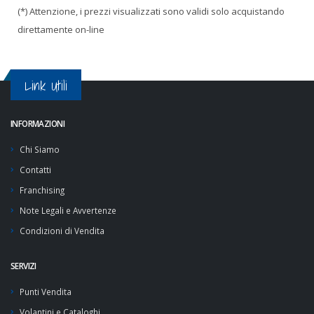
(*) Attenzione, i prezzi visualizzati sono validi solo acquistando
direttamente on-line
Link Utili
INFORMAZIONI
Chi Siamo
Contatti
Franchising
Note Legali e Avvertenze
Condizioni di Vendita
SERVIZI
Punti Vendita
Volantini e Cataloghi