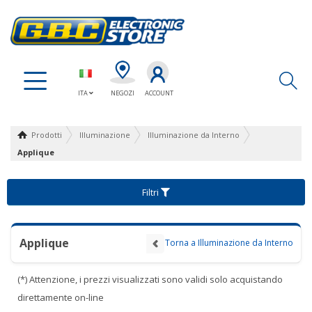
Ap
ITA
NEGOZI
ACCOUNT
Prodotti
Illuminazione
Illuminazione da Interno
Applique
Filtri
Applique
Torna a Illuminazione da Interno
(*) Attenzione, i prezzi visualizzati sono validi solo acquistando
direttamente on-line