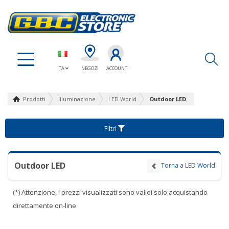
Ap
ITA
NEGOZI
ACCOUNT
Prodotti
Illuminazione
LED World
Outdoor LED
Filtri
Outdoor LED
Torna a LED World
(*) Attenzione, i prezzi visualizzati sono validi solo acquistando
direttamente on-line