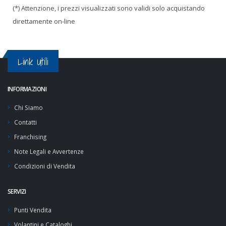
(*) Attenzione, i prezzi visualizzati sono validi solo acquistando
direttamente on-line
Link Utili
INFORMAZIONI
Chi Siamo
Contatti
Franchising
Note Legali e Avvertenze
Condizioni di Vendita
SERVIZI
Punti Vendita
Volantini e Cataloghi